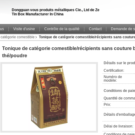
Dongguan vous produits métalliques Cie., Ltd de Ze
Tin Box Manufacturer In China
ous
Visite d'usine
Contrôle de la qualité
Contact
Demande de s
 catégorie comestible
Tonique de catégorie comestible/récipients sans couture
Tonique de catégorie comestible/récipients sans couture 
thé/poudre
Détails sur le prod
Certification:
Numéro de
modèle:
Conditions de pai
Quantité de comm
Prix:
Détails d'emballag
Délai de livraison:
Conditions de pai