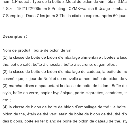
nom 1.Product : Type de la boîte 2.Metal de bidon de vin : étain 3.Ma
4.Size : 152*122*285mm 5.Printing : CYMK+vanish 6.Usage : emballa
7.Sampling : Dans 7 les jours 8.The la citation expirera après 60 jour
Description :
Nom de produit : boîte de bidon de vin
(1) la classe de boîte de bidon d'emballage alimentaire : boîtes à bisc
thé, pot de café, boîte à chocolat, boîte à sucrerie, et gamelles ;
(2) la classe de boîte de bidon d'emballage de cadeau, la boîte de mon
cosmétique, le jour de Noël et de nouvelle année, boîte de bidon de 
(3) marchandises empaquetant la classe de boîte de bidon : Boîte d
stylo, boîte en verre, papier hygiénique, porte-cigarettes, cendriers, t
etc. ;
(4) la classe de bidon de boîte de bidon d'emballage de thé : la boît
bidon de thé, étain de thé vert, étain de boîte de bidon de thé, thé d
des bidons, boîte en fer blanc de boîte de bidon de gâteau de thé, sty