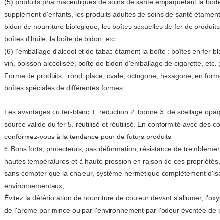
(5) produits pharmaceutiques de soins de santé empaquetant la boîte 
supplément d'enfants, les produits adultes de soins de santé étament 
bidon de nourriture biologique, les boîtes sexuelles de fer de produit
boîtes d'huile, la boîte de bidon, etc.
(6) l'emballage d'alcool et de tabac étament la boîte : boîtes en fer
vin, boisson alcoolisée, boîte de bidon d'emballage de cigarette, etc. 
Forme de produits : rond, place, ovale, octogone, hexagone, en forme
boîtes spéciales de différentes formes.
Les avantages du fer-blanc 1. réduction 2. bonne 3. de scellage opaqu
source valide du fer 5. réutilisé et réutilisé. En conformité avec des 
conformez-vous à la tendance pour de futurs produits
Bons forts, protecteurs, pas déformation, résistance de tremblement 
6.
hautes températures et à haute pression en raison de ces propriétés, 
sans compter que la chaleur, système hermétique complètement d'is
environnementaux,
Évitez la détérioration de nourriture de couleur devant s'allumer, l'o
de l'arome par mince ou par l'environnement par l'odeur éventée de po