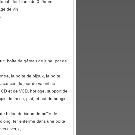
terial : fer-blanc de 0.25mm
ge de vin
s
uit, boîte de gâteau de lune, pot de
tre, la boîte de bijoux, la boîte
vacances du jour de valentine ;
e CD et de VCD, horloge, support de
apis de tasse, plat, et pot de bougie,
e de bidon de bidon de boîte de
'oolong, fer enferme dans une boîte
les divers ;