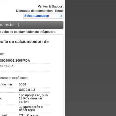
Ventes & Support
Demande de soumission
-
Email
Select Language
oumission
 boîte de calcium/bidon de thé/poudre
boîte de calcium/bidon de
uit:
ISO90001:2008/FDA
SPH-002
ement et expédition:
ande min:
5000
USD0.8-1.5
1pcs/polly sac, puis
e:
18 PCs dans un
carton
30 jours après le
dépôt reçu
ement:
T/T, L/C à vue