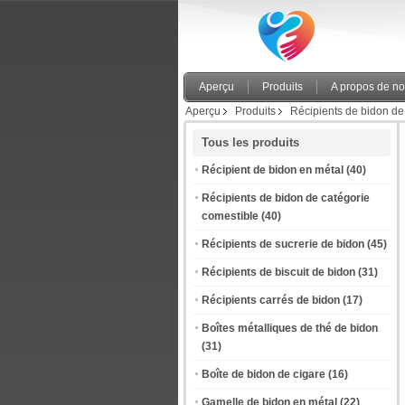
Aperçu
Produits
A propos de n
Aperçu
Produits
Récipients de bidon de
Tous les produits
Récipient de bidon en métal
(40)
Récipients de bidon de catégorie
comestible
(40)
Récipients de sucrerie de bidon
(45)
Récipients de biscuit de bidon
(31)
Récipients carrés de bidon
(17)
Boîtes métalliques de thé de bidon
(31)
Boîte de bidon de cigare
(16)
Gamelle de bidon en métal
(22)