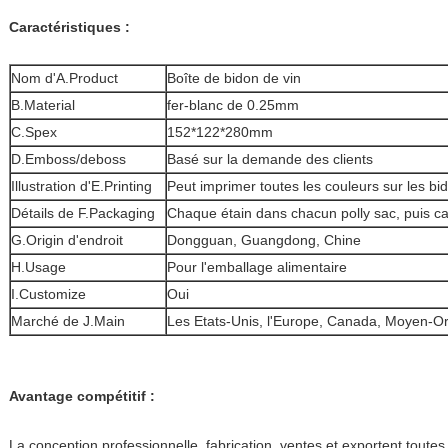
Caractéristiques :
Nom d'A.Product
Boîte de bidon de vin
B.Material
fer-blanc de 0.25mm
C.Spex
152*122*280mm
D.Emboss/deboss
Basé sur la demande des clients
Illustration d'E.Printing
Peut imprimer toutes les couleurs sur les bi
Détails de F.Packaging
Chaque étain dans chacun polly sac, puis car
G.Origin d'endroit
Dongguan, Guangdong, Chine
H.Usage
Pour l'emballage alimentaire
I.Customize
Oui
Marché de J.Main
Les Etats-Unis, l'Europe, Canada, Moyen-Or
Avantage compétitif :
La conception professionnelle, fabrication, ventes et exportent toutes