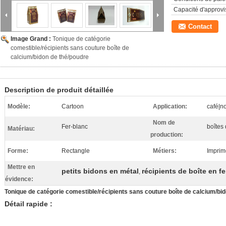
Capacité d'approv
Contact
Image Grand :
Tonique de catégorie
comestible/récipients sans couture boîte de
calcium/bidon de thé/poudre
Description de produit détaillée
Modèle:
Cartoon
Application:
café|no
Nom de
Fer-blanc
boîtes
Matériau:
production:
Forme:
Rectangle
Métiers:
Imprim
Mettre en
petits bidons en métal
récipients de boîte en fe
,
évidence:
Tonique de catégorie comestible/récipients sans couture boîte de calcium/bi
Détail rapide :