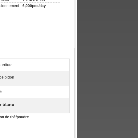
isionnement:
6,000pcs/day
urriture
 de bidon
é
r blanc
don de thé/poudre