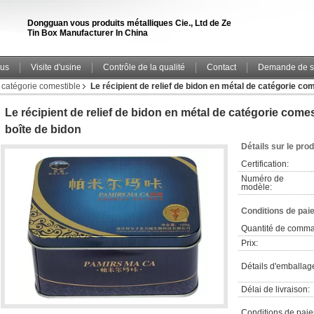
Dongguan vous produits métalliques Cie., Ltd de Ze
Tin Box Manufacturer In China
ous
Visite d'usine
Contrôle de la qualité
Contact
Demande de s
 catégorie comestible
Le récipient de relief de bidon en métal de catégorie co
Le récipient de relief de bidon en métal de catégorie come
boîte de bidon
Détails sur le prod
Certification:
Numéro de
modèle:
Conditions de pai
Quantité de comm
Prix:
Détails d'emballag
Délai de livraison:
Conditions de pai