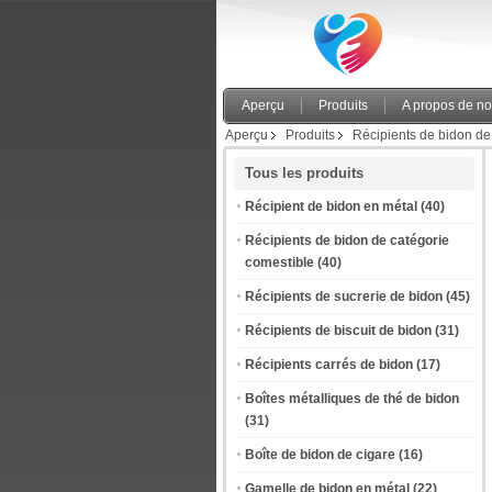
Aperçu
Produits
A propos de n
Aperçu
Produits
Récipients de bidon de
Tous les produits
Récipient de bidon en métal
(40)
Récipients de bidon de catégorie
comestible
(40)
Récipients de sucrerie de bidon
(45)
Récipients de biscuit de bidon
(31)
Récipients carrés de bidon
(17)
Boîtes métalliques de thé de bidon
(31)
Boîte de bidon de cigare
(16)
Gamelle de bidon en métal
(22)