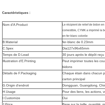
Caractéristiques :
Nom d'A.Product
Le récipient de relief de bidon en
comestible, CYMK a imprimé la bo
en fer blanc colorée
B.Material
fer-blanc de 0.23mm
C.Spex
Dia127x96x65mm
Temps de D.Lead
30 jours après le dépôt reçu
Illustration d'E.Printing
Peut imprimer toutes les cou
bidons
Détails de F.Packaging
Chaque étain dans chacun po
carton principal
G.Origin d'endroit
Dongguan, Guangdong, Chi
H.Usage
Pour des liens, les actions, 
I.Customize
Oui
J.Price
Base sur la taille, quantité, m