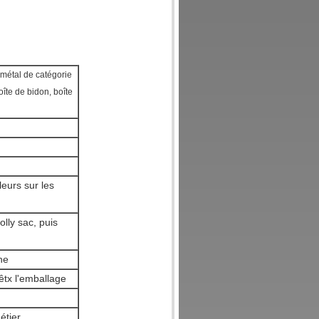
 métal de catégorie
îte de bidon, boîte
leurs sur les
lly sac, puis
ne
vêtx l'emballage
étier