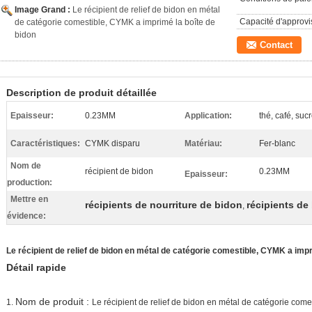
Image Grand :
Le récipient de relief de bidon en métal
Capacité d'approv
de catégorie comestible, CYMK a imprimé la boîte de
bidon
Contact
Description de produit détaillée
Epaisseur:
0.23MM
Application:
thé, café, suc
Caractéristiques:
CYMK disparu
Matériau:
Fer-blanc
Nom de
récipient de bidon
0.23MM
Epaisseur:
production:
Mettre en
récipients de nourriture de bidon
récipients de 
,
évidence:
Le récipient de relief de bidon en métal de catégorie comestible, CYMK a impr
Détail rapide
Nom de produit :
1.
Le récipient de relief de bidon en métal de catégorie com