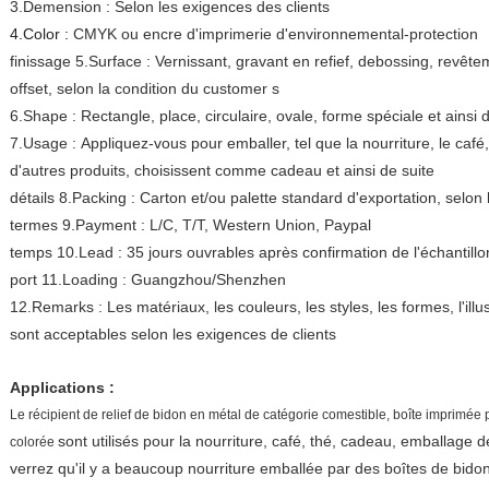
3.Demension : Selon les exigences des clients
4.Color :
CMYK ou encre d'imprimerie d'environnemental-protection
finissage 5.Surface : Vernissant, gravant en refief, debossing, revê
offset, selon la condition du customer s
6.Shape : Rectangle, place, circulaire, ovale, forme spéciale et ainsi 
7.Usage : Appliquez-vous pour emballer, tel que la nourriture, le café,
d'autres produits, choisissent comme cadeau et ainsi de suite
détails 8.Packing : Carton et/ou palette standard d'exportation, selon
termes 9.Payment : L/C, T/T, Western Union, Paypal
temps 10.Lead : 35 jours ouvrables après confirmation de l'échantillo
port 11.Loading : Guangzhou/Shenzhen
12.Remarks : Les matériaux, les couleurs, les styles, les formes, l'illus
sont acceptables selon les exigences de clients
Applications :
Le récipient de relief de bidon en métal de catégorie comestible, boîte imprimée
sont utilisés pour la nourriture, café, thé, cadeau, emballage
colorée
verrez qu'il y a beaucoup nourriture emballée par des boîtes de bid