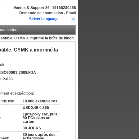
Ventes & Support
86--19166230458
Demande de soumission
-
Email
Select Language
oumission
mestible, CYMK a imprimé la boîte de bidon
stible, CYMK a imprimé la
uit:
ISO90001:2008/FDA
LP-028
ement et expédition:
ande min:
10.000 exemplaires
USD0.46-0.865
1pcs/polly sac, puis
e:
80 PCs dans un
carton
30 JOURS
30 jours après des
ement:
échantillons