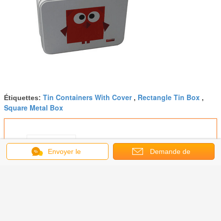
Tin Containers With Cover
Rectangle Tin Box
Étiquettes:
,
,
Square Metal Box
Envoyer le
Demande de
Gamelles colorées de bidon en
métal de rectangle pour des
message
soumission
enfants, récipients de déjeuner
de bidon
Continuer