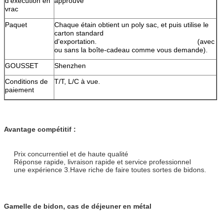
d'exécution en
approuvé
vrac
Paquet
Chaque étain obtient un poly sac, et puis utilise le
carton standard
d'exportation. (avec
ou sans la boîte-cadeau comme vous demande).
GOUSSET
Shenzhen
Conditions de
T/T, L/C à vue.
paiement
Avantage compétitif :
Prix concurrentiel et de haute qualité
Réponse rapide, livraison rapide et service professionnel
une expérience 3.Have riche de faire toutes sortes de bidons.
Gamelle de bidon, cas de déjeuner en métal